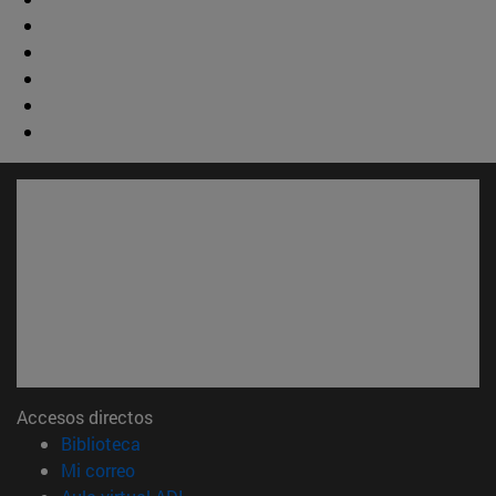
Accesos directos
(abre en nueva ventana)
Biblioteca
(abre en nueva ventana)
Mi correo
(abre en nueva ventana)