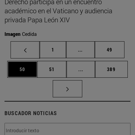
Derecho participa en un encuentro
académico en el Vaticano y audiencia
privada Papa León XIV
Imagen
Cedida
Página
Páginas intermedias Us
Página
1
...
49
Página
Página
Páginas intermedias U
Página
50
51
...
389
BUSCADOR NOTICIAS