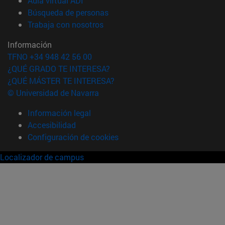
Aula virtual ADI
(abre en nueva ventana)
Búsqueda de personas
(abre en nueva ventana)
Trabaja con nosotros
Información
TFNO +34 948 42 56 00
¿QUÉ GRADO TE INTERESA?
¿QUÉ MÁSTER TE INTERESA?
© Universidad de Navarra
Información legal
Accesibilidad
Configuración de cookies
Localizador de campus