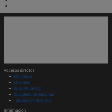
Accesos directos
(abre en nueva ventana)
Biblioteca
(abre en nueva ventana)
Mi correo
(abre en nueva ventana)
Aula virtual ADI
(abre en nueva ventana)
Búsqueda de personas
(abre en nueva ventana)
Trabaja con nosotros
Información