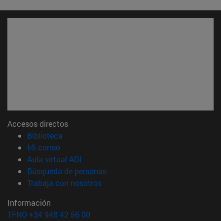
Accesos directos
(abre en nueva ventana)
Biblioteca
(abre en nueva ventana)
Mi correo
(abre en nueva ventana)
Aula virtual ADI
(abre en nueva ventana)
Búsqueda de personas
(abre en nueva ventana)
Trabaja con nosotros
Información
TFNO +34 948 42 56 00