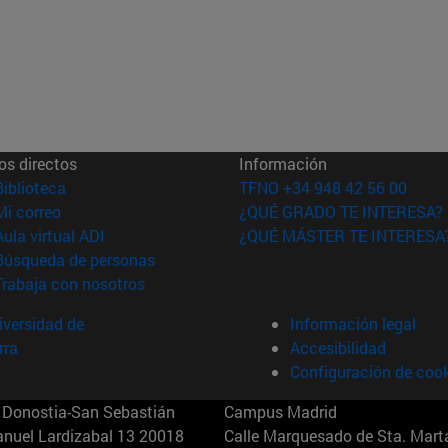
os directos
Información
(abre en nueva ventana)
Biblioteca
TFNO +34 948 42 56 00
(abre en nueva ventana)
Mi correo
¿QUÉ GRADO TE INTERESA?
(abre en nueva ventana)
Aula virtual ADI
¿QUÉ MÁSTER TE INTERESA
(abre en nueva ventana)
Búsqueda de personas
(abre en nueva ventana)
Trabaja con nosotros
versidad de
Información legal
rra
Accesibilidad
Configuración de coo
Donostia-San Sebastián
Campus Madrid
anuel Lardizabal 13 20018
Calle Marquesado de Sta. Marta