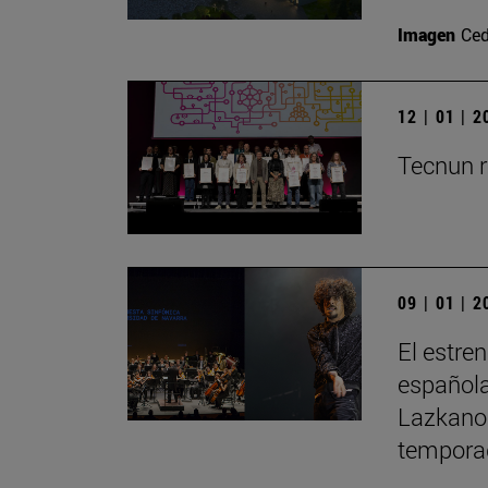
Imagen
Ced
12 | 01 | 
Tecnun r
09 | 01 | 
El estre
española
Lazkano 
tempora