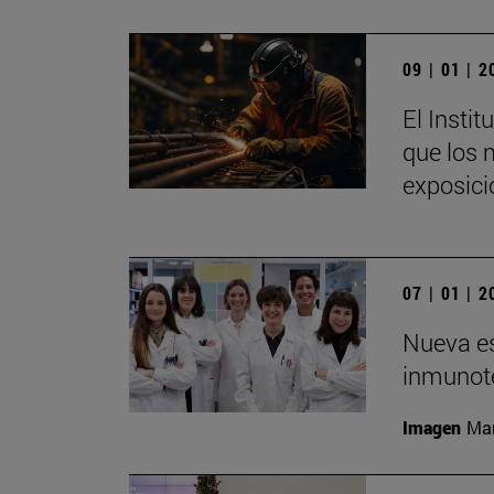
09 | 01 | 
El Insti
que los 
exposici
07 | 01 | 
Nueva es
inmunote
Imagen
Man