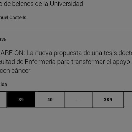
 de belenes de la Universidad
uel Castells
2025
ARE-ON: La nueva propuesta de una tesis doct
cultad de Enfermería para transformar el apoyo
 con cáncer
ida
edias Use TAB para desplazarse.
ina
Página
Página
Páginas intermedias Us
Página
39
40
...
389