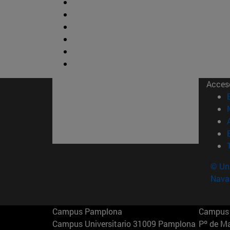
Acces
© Uni
Nava
Campus Pamplona
Campus 
Campus Universitario 31009 Pamplona
Pº de M