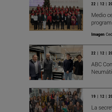
22 | 12 | 
Medio ce
program
Imagen
Ced
22 | 12 | 
ABC Comp
Neumátic
19 | 12 | 
La secre