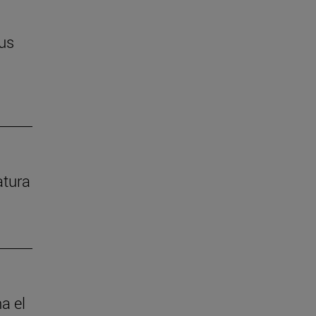
us
atura
a el