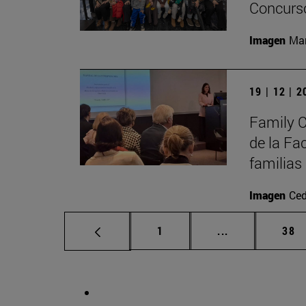
Concurso
Imagen
Man
19 | 12 | 
Family C
de la Fa
familias
Imagen
Ced
Página
Páginas interm
Pág
1
...
38