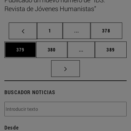
Revista de Jóvenes Humanistas”
Página
Páginas intermedias Us
Página
1
...
378
Página
Página
Páginas intermedias 
Página
379
380
...
389
BUSCADOR NOTICIAS
Desde