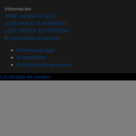
Información
TFNO +34 948 42 56 00
¿QUÉ GRADO TE INTERESA?
¿QUÉ MÁSTER TE INTERESA?
© Universidad de Navarra
Información legal
Accesibilidad
Configuración de cookies
Localizador de campus