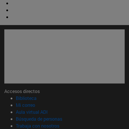
Accesos directos
(abre en nueva ventana)
Biblioteca
(abre en nueva ventana)
Mi correo
(abre en nueva ventana)
Aula virtual ADI
(abre en nueva ventana)
Búsqueda de personas
(abre en nueva ventana)
Trabaja con nosotros