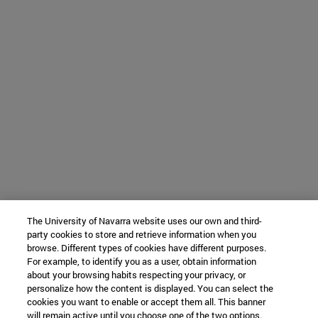
The University of Navarra website uses our own and third-
party cookies to store and retrieve information when you
browse. Different types of cookies have different purposes.
For example, to identify you as a user, obtain information
about your browsing habits respecting your privacy, or
personalize how the content is displayed. You can select the
cookies you want to enable or accept them all. This banner
will remain active until you choose one of the two options.