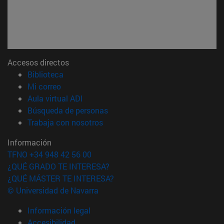
Accesos directos
(abre en nueva ventana)
Biblioteca
(abre en nueva ventana)
Mi correo
(abre en nueva ventana)
Aula virtual ADI
(abre en nueva ventana)
Búsqueda de personas
(abre en nueva ventana)
Trabaja con nosotros
Información
TFNO +34 948 42 56 00
¿QUÉ GRADO TE INTERESA?
¿QUÉ MÁSTER TE INTERESA?
© Universidad de Navarra
Información legal
Accesibilidad