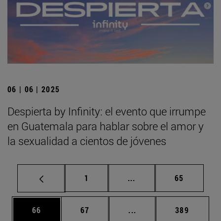
06 | 06 | 2025
Despierta by Infinity: el evento que irrumpe
en Guatemala para hablar sobre el amor y
la sexualidad a cientos de jóvenes
Página
Páginas intermedias Us
Página
1
...
65
Página
Página
Páginas intermedias U
Página
66
67
...
389