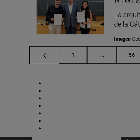
19 | 09 | 
La arqui
de la Cá
Imagen
Ced
Página
Páginas interm
Pág
1
...
56