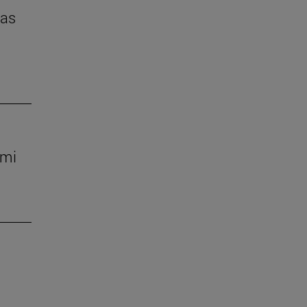
das
 mi