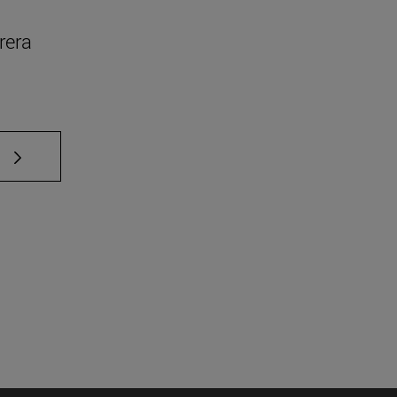
rera
e TAB para desplazarse.