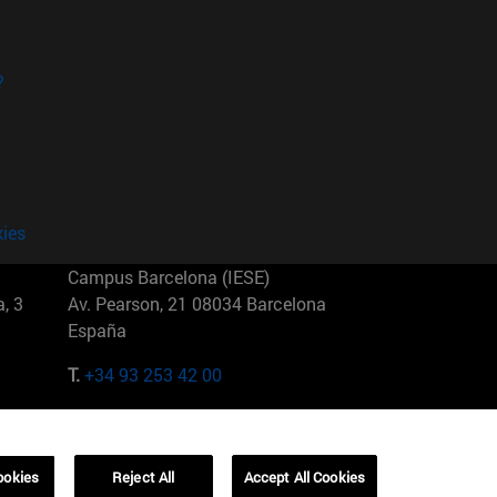
?
kies
Campus Barcelona (IESE)
, 3
Av. Pearson, 21 08034 Barcelona
España
T.
+34 93 253 42 00
Campus Sao Paulo (IESE)
5
Rua Martiniano de Carvalho, 573
01321001 Bela Vista Brasil
ookies
Reject All
Accept All Cookies