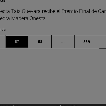
2025
tecta Tais Guevara recibe el Premio Final de Car
tedra Madera Onesta
ida
edias Use TAB para desplazarse.
ina
Página
Página
Páginas intermedias Us
Página
57
58
...
389