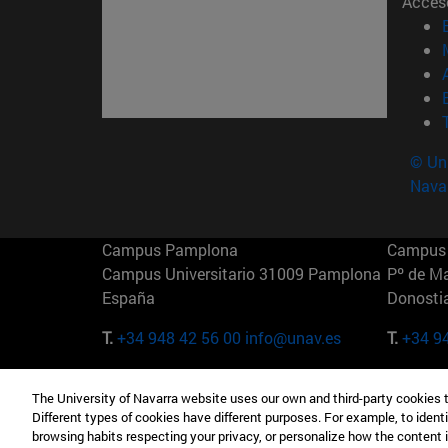
Acces
© Uni
Nava
Campus Pamplona
Campus 
Campus Universitario 31009 Pamplona
Pº de M
España
Donosti
T.
+34 948 42 56 00
info@unav.es
T.
+34 9
Campus Madrid (IESE)
Campus 
The University of Navarra website uses our own and third-party cookies 
Camino del Cerro Águila 3 28023
165 W 5
Different types of cookies have different purposes. For example, to identi
Madrid España
EE.UU
browsing habits respecting your privacy, or personalize how the content 