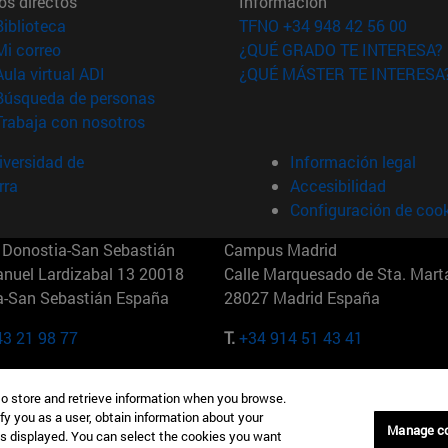
os directos
Información
(abre en nueva ventana)
Biblioteca
TFNO +34 948 42 56 00
(abre en nueva ventana)
Mi correo
¿QUÉ GRADO TE INTERESA?
(abre en nueva ventana)
Aula virtual ADI
¿QUÉ MÁSTER TE INTERESA
(abre en nueva ventana)
Búsqueda de personas
(abre en nueva ventana)
Trabaja con nosotros
versidad de
Información legal
rra
Accesibilidad
Configuración de coo
Donostia-San Sebastián
Campus Madrid
anuel Lardizabal 13 20018
Calle Marquesado de Sta. Marta
a-San Sebastián España
28027 Madrid España
43 21 98 77
T.
+34 914 51 43 41
Nueva York (IESE)
Campus Munich (IESE)
to store and retrieve information when you browse.
7th St 10019-2201 Nueva York
Maria-Theresia-Straße 15 8167
fy you as a user, obtain information about your
Múnich Alemania
Manage c
is displayed. You can select the cookies you want