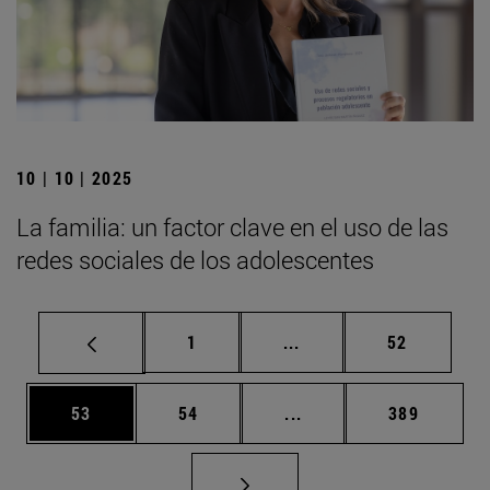
10 | 10 | 2025
La familia: un factor clave en el uso de las
redes sociales de los adolescentes
Página
Páginas intermedias Us
Página
1
...
52
Página
Página
Páginas intermedias U
Página
53
54
...
389