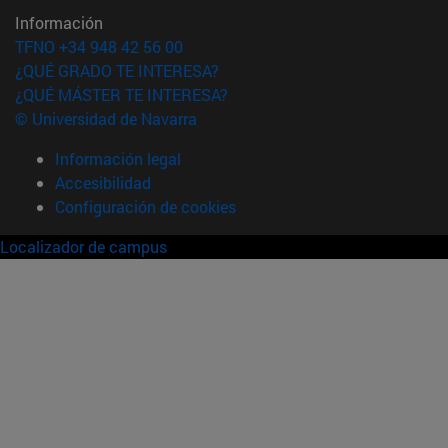
Información
TFNO +34 948 42 56 00
¿QUÉ GRADO TE INTERESA?
¿QUÉ MÁSTER TE INTERESA?
© Universidad de Navarra
Información legal
Accesibilidad
Configuración de cookies
Localizador de campus