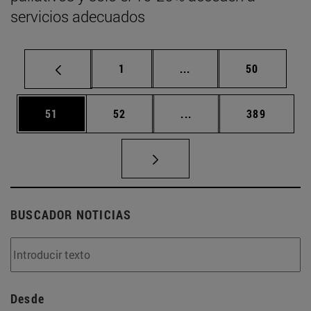
servicios adecuados
Página
Páginas intermedias Us
Página
1
...
50
Página
Página
Páginas intermedias U
Página
51
52
...
389
BUSCADOR NOTICIAS
Desde