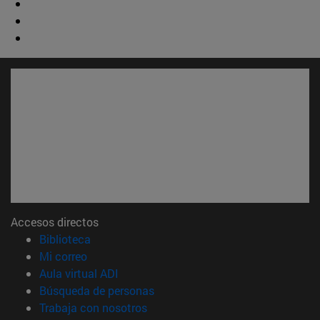
Accesos directos
(abre en nueva ventana)
Biblioteca
(abre en nueva ventana)
Mi correo
(abre en nueva ventana)
Aula virtual ADI
(abre en nueva ventana)
Búsqueda de personas
(abre en nueva ventana)
Trabaja con nosotros