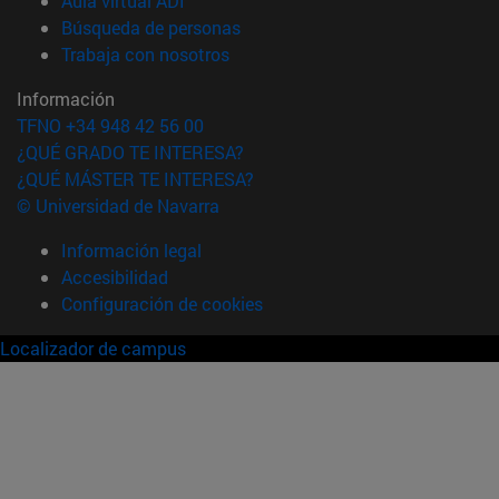
Aula virtual ADI
(abre en nueva ventana)
Búsqueda de personas
(abre en nueva ventana)
Trabaja con nosotros
Información
TFNO +34 948 42 56 00
¿QUÉ GRADO TE INTERESA?
¿QUÉ MÁSTER TE INTERESA?
© Universidad de Navarra
Información legal
Accesibilidad
Configuración de cookies
Localizador de campus