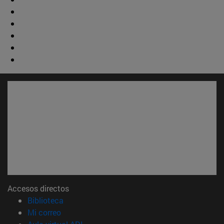
Accesos directos
(abre en nueva ventana)
Biblioteca
(abre en nueva ventana)
Mi correo
(abre en nueva ventana)