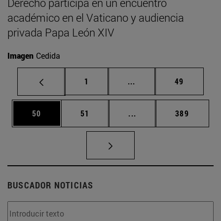
Derecho participa en un encuentro
académico en el Vaticano y audiencia
privada Papa León XIV
Imagen
Cedida
Página
Páginas intermedias Us
Página
1
...
49
Página
Página
Páginas intermedias U
Página
50
51
...
389
BUSCADOR NOTICIAS