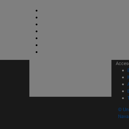
Acces
© Uni
Nava