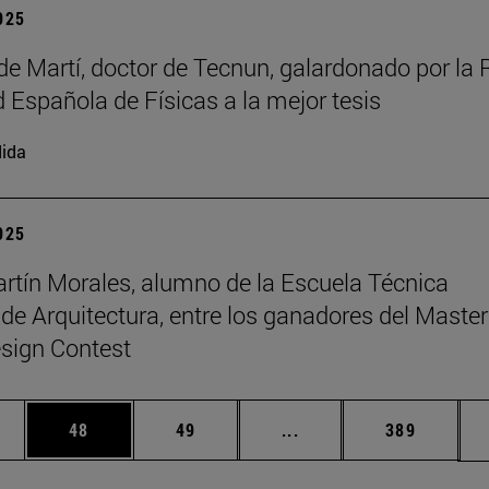
2025
de Martí, doctor de Tecnun, galardonado por la 
 Española de Físicas a la mejor tesis
ida
2025
rtín Morales, alumno de la Escuela Técnica
 de Arquitectura, entre los ganadores del Master
sign Contest
edias Use TAB para desplazarse.
ina
Página
Página
Páginas intermedias Us
Página
48
49
...
389