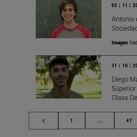
03 | 11 | 
Antonio 
Sociedad
Imagen
Ced
31 | 10 | 
Diego Ma
Superior
Glass De
Página
Páginas interm
Pág
1
...
47