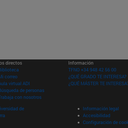
os directos
Información
(abre en nueva ventana)
Biblioteca
TFNO +34 948 42 56 00
(abre en nueva ventana)
Mi correo
¿QUÉ GRADO TE INTERESA?
(abre en nueva ventana)
Aula virtual ADI
¿QUÉ MÁSTER TE INTERESA
(abre en nueva ventana)
Búsqueda de personas
(abre en nueva ventana)
Trabaja con nosotros
versidad de
Información legal
rra
Accesibilidad
Configuración de coo