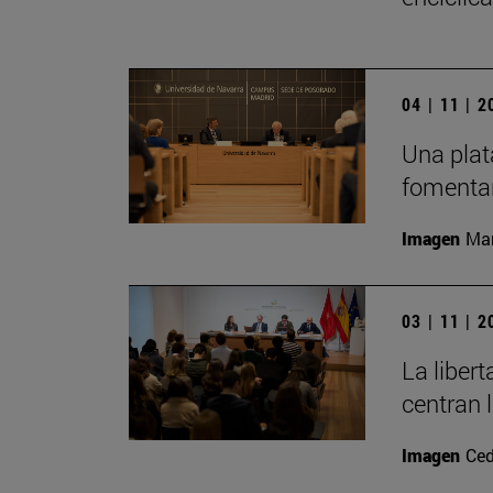
04 | 11 | 
Una plat
fomentar
Imagen
Man
03 | 11 | 
La liber
centran 
Imagen
Ced