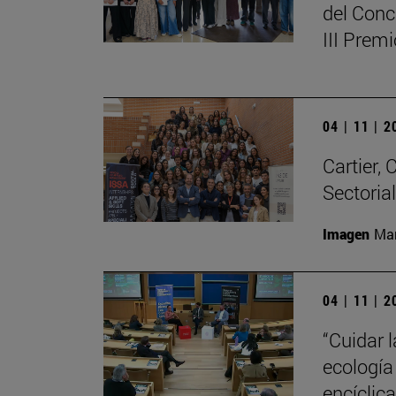
del Conc
III Prem
04 | 11 | 
Cartier,
Sectoria
Imagen
Man
04 | 11 | 
“Cuidar 
ecología
encíclic