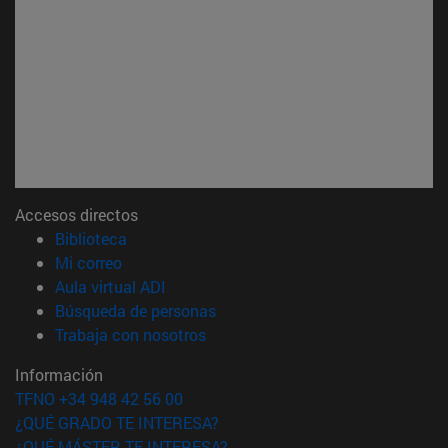
Accesos directos
(abre en nueva ventana)
Biblioteca
(abre en nueva ventana)
Mi correo
(abre en nueva ventana)
Aula virtual ADI
(abre en nueva ventana)
Búsqueda de personas
(abre en nueva ventana)
Trabaja con nosotros
Información
TFNO +34 948 42 56 00
¿QUÉ GRADO TE INTERESA?
¿QUÉ MÁSTER TE INTERESA?