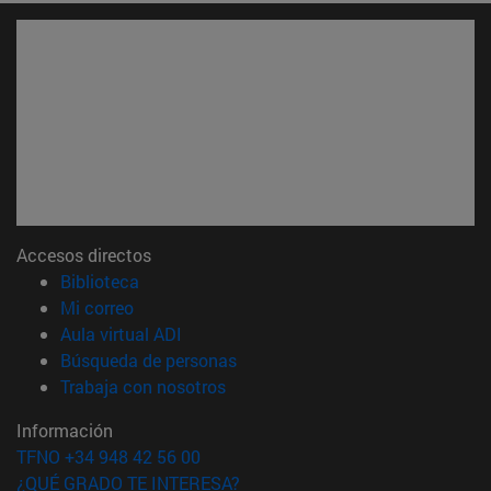
Accesos directos
(abre en nueva ventana)
Biblioteca
(abre en nueva ventana)
Mi correo
(abre en nueva ventana)
Aula virtual ADI
(abre en nueva ventana)
Búsqueda de personas
(abre en nueva ventana)
Trabaja con nosotros
Información
TFNO +34 948 42 56 00
¿QUÉ GRADO TE INTERESA?