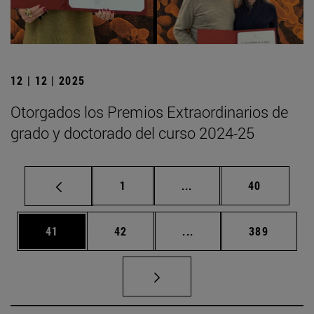
12 | 12 | 2025
Otorgados los Premios Extraordinarios de
grado y doctorado del curso 2024-25
Página
Páginas intermedias Us
Página
1
...
40
Página
Página
Páginas intermedias U
Página
41
42
...
389