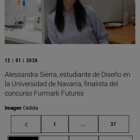
12 | 01 | 2026
Alessandra Sierra, estudiante de Diseño en
la Universidad de Navarra, finalista del
concurso Furmark Futures
Imagen
Cedida
Página
Páginas intermedias Us
Página
1
...
37