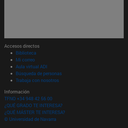
Accesos directos
(abre en nueva ventana)
Biblioteca
(abre en nueva ventana)
Mi correo
(abre en nueva ventana)
Aula virtual ADI
(abre en nueva ventana)
Búsqueda de personas
(abre en nueva ventana)
Trabaja con nosotros
Información
TFNO +34 948 42 56 00
¿QUÉ GRADO TE INTERESA?
¿QUÉ MÁSTER TE INTERESA?
© Universidad de Navarra