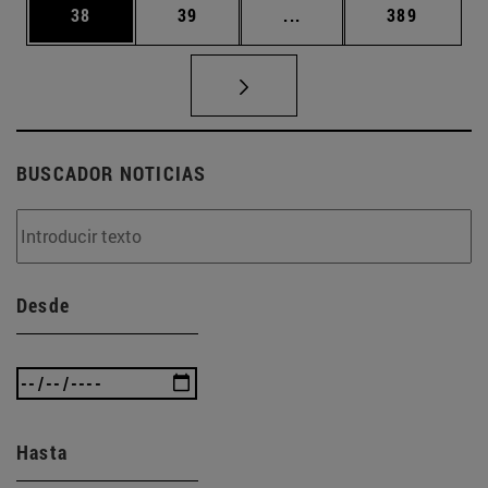
Página
Página
Páginas intermedias U
Página
38
39
...
389
BUSCADOR NOTICIAS
Desde
Hasta