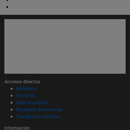
Accesos directos
(abre en nueva ventana)
Biblioteca
(abre en nueva ventana)
Mi correo
(abre en nueva ventana)
Aula virtual ADI
(abre en nueva ventana)
Búsqueda de personas
(abre en nueva ventana)
Trabaja con nosotros
Información