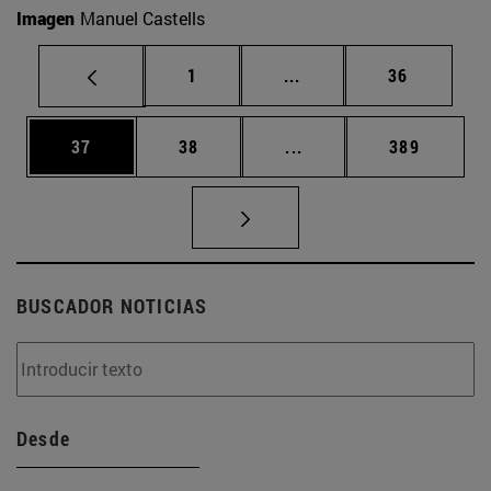
Imagen
Manuel Castells
Página
Páginas intermedias Us
Página
1
...
36
Página
Página
Páginas intermedias U
Página
37
38
...
389
BUSCADOR NOTICIAS
Desde