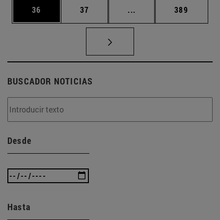
Página
Página
Páginas intermedias U
Página
36
37
...
389
BUSCADOR NOTICIAS
Desde
Hasta