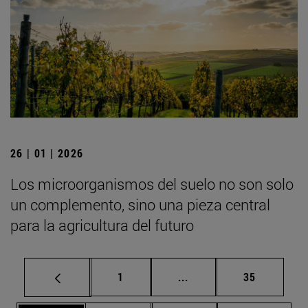
26 | 01 | 2026
Los microorganismos del suelo no son solo
un complemento, sino una pieza central
para la agricultura del futuro
Página
Páginas intermedias Us
Página
1
...
35