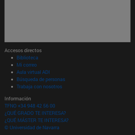
Accesos directos
(abre en nueva ventana)
Biblioteca
(abre en nueva ventana)
Mi correo
(abre en nueva ventana)
Aula virtual ADI
(abre en nueva ventana)
Búsqueda de personas
(abre en nueva ventana)
Trabaja con nosotros
Información
TFNO +34 948 42 56 00
¿QUÉ GRADO TE INTERESA?
¿QUÉ MÁSTER TE INTERESA?
© Universidad de Navarra