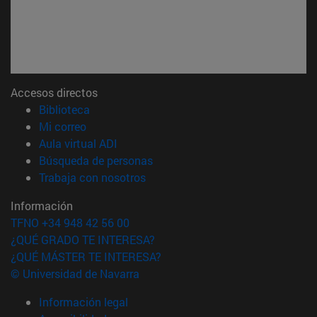
Accesos directos
(abre en nueva ventana)
Biblioteca
(abre en nueva ventana)
Mi correo
(abre en nueva ventana)
Aula virtual ADI
(abre en nueva ventana)
Búsqueda de personas
(abre en nueva ventana)
Trabaja con nosotros
Información
TFNO +34 948 42 56 00
¿QUÉ GRADO TE INTERESA?
¿QUÉ MÁSTER TE INTERESA?
© Universidad de Navarra
Información legal