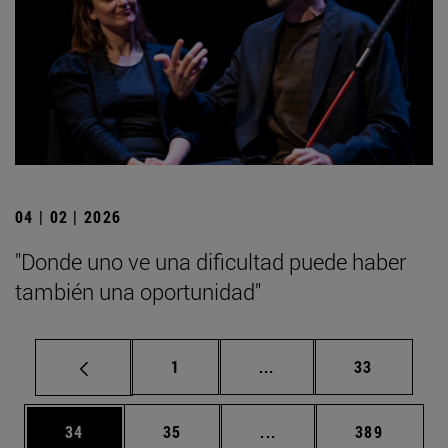
04 | 02 | 2026
"Donde uno ve una dificultad puede haber
también una oportunidad"
Página
Páginas intermedias Us
Página
1
...
33
Página
Página
Páginas intermedias U
Página
34
35
...
389