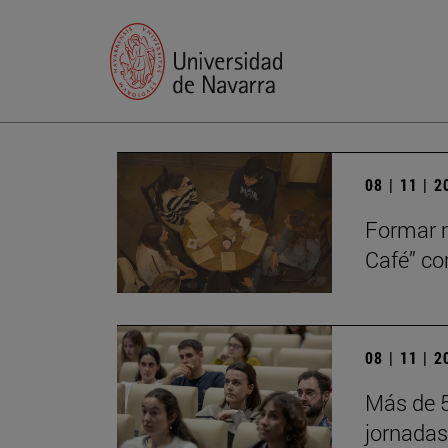
08 | 11 | 
Formar m
Café” c
08 | 11 | 
Más de 5
jornadas