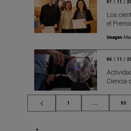
07 | 11 | 
Los cien
el Premi
Imagen
Man
06 | 11 | 
Activida
Ciencia 
Página
Páginas interm
Pág
1
...
95