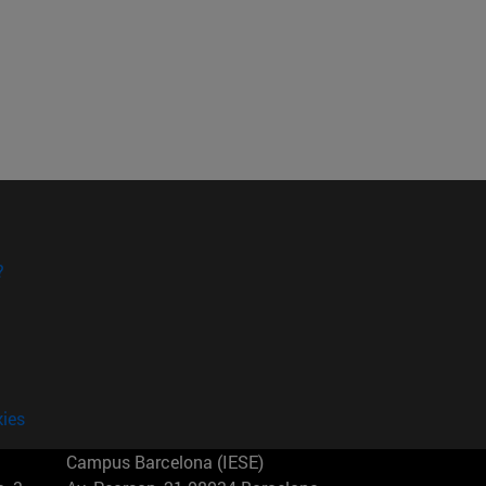
?
kies
Campus Barcelona (IESE)