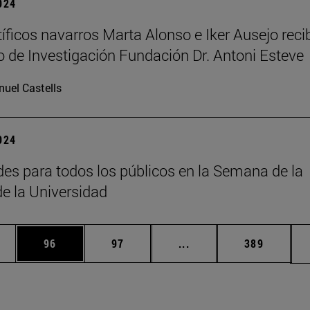
2024
tíficos navarros Marta Alonso e Iker Ausejo reci
o de Investigación Fundación Dr. Antoni Esteve
uel Castells
2024
des para todos los públicos en la Semana de la
de la Universidad
edias Use TAB para desplazarse.
ina
Página
Página
Páginas intermedias Us
Página
96
97
...
389