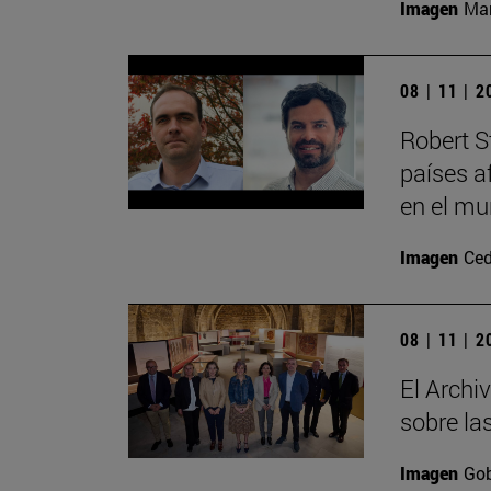
Imagen
Man
08 | 11 | 
Robert S
países a
en el mu
Imagen
Ced
08 | 11 | 
El Archi
sobre la
Imagen
Gob