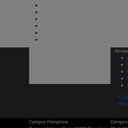
Acces
© Uni
Nava
Campus Pamplona
Campus 