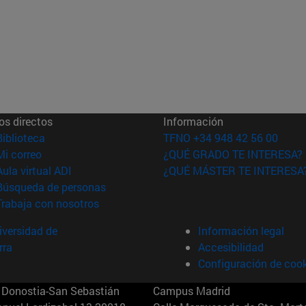
os directos
Información
(abre en nueva ventana)
Biblioteca
TFNO +34 948 42 56 00
(abre en nueva ventana)
Mi correo
¿QUÉ GRADO TE INTERESA?
(abre en nueva ventana)
Aula virtual ADI
¿QUÉ MÁSTER TE INTERESA
(abre en nueva ventana)
Búsqueda de personas
(abre en nueva ventana)
Trabaja con nosotros
versidad de
Información legal
rra
Accesibilidad
Configuración de coo
Donostia-San Sebastián
Campus Madrid