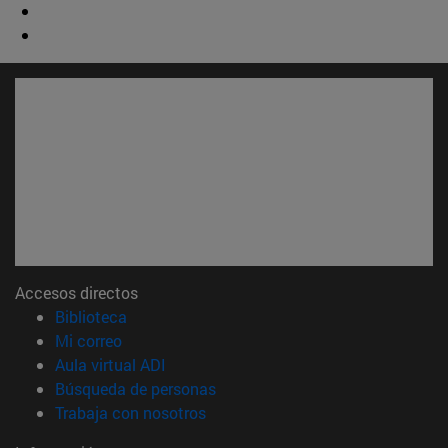
Accesos directos
(abre en nueva ventana)
Biblioteca
(abre en nueva ventana)
Mi correo
(abre en nueva ventana)
Aula virtual ADI
(abre en nueva ventana)
Búsqueda de personas
(abre en nueva ventana)
Trabaja con nosotros