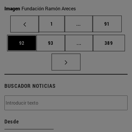
Imagen
Fundación Ramón Areces
Página
Páginas intermedias Us
Página
1
...
91
Página
Página
Páginas intermedias U
Página
92
93
...
389
BUSCADOR NOTICIAS
Desde