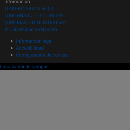
Información
TFNO +34 948 42 56 00
¿QUÉ GRADO TE INTERESA?
¿QUÉ MÁSTER TE INTERESA?
© Universidad de Navarra
Información legal
Accesibilidad
Configuración de cookies
Localizador de campus