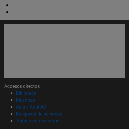
Accesos directos
(abre en nueva ventana)
Biblioteca
(abre en nueva ventana)
Mi correo
(abre en nueva ventana)
Aula virtual ADI
(abre en nueva ventana)
Búsqueda de personas
(abre en nueva ventana)
Trabaja con nosotros