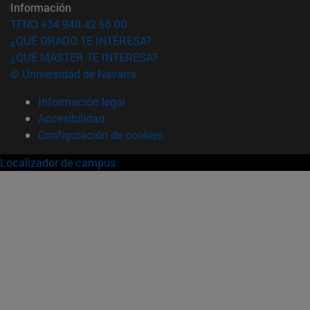
Información
TFNO +34 948 42 56 00
¿QUÉ GRADO TE INTERESA?
¿QUÉ MÁSTER TE INTERESA?
© Universidad de Navarra
Información legal
Accesibilidad
Configuración de cookies
Localizador de campus