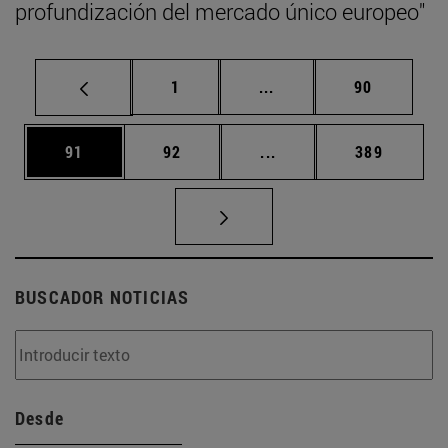
profundización del mercado único europeo"
Página
Páginas intermedias Us
Página
1
...
90
Página
Página
Páginas intermedias U
Página
91
92
...
389
BUSCADOR NOTICIAS
Desde