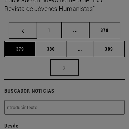
Revista de Jóvenes Humanistas”
Página
Páginas intermedias Us
Página
1
...
378
Página
Página
Páginas intermedias 
Página
379
380
...
389
BUSCADOR NOTICIAS
Desde