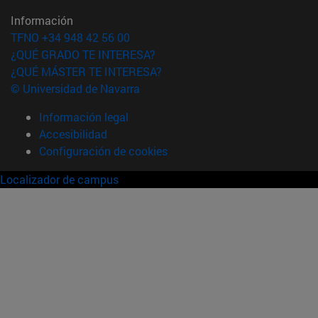
Información
TFNO +34 948 42 56 00
¿QUÉ GRADO TE INTERESA?
¿QUÉ MÁSTER TE INTERESA?
© Universidad de Navarra
Información legal
Accesibilidad
Configuración de cookies
Localizador de campus