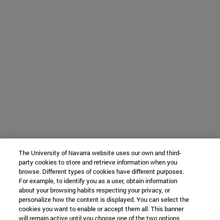
The University of Navarra website uses our own and third-
party cookies to store and retrieve information when you
browse. Different types of cookies have different purposes.
For example, to identify you as a user, obtain information
about your browsing habits respecting your privacy, or
personalize how the content is displayed. You can select the
cookies you want to enable or accept them all. This banner
will remain active until you choose one of the two options.