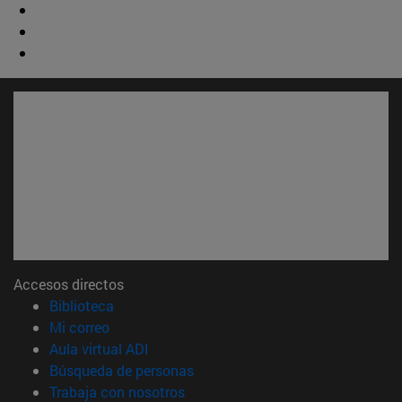
Accesos directos
(abre en nueva ventana)
Biblioteca
(abre en nueva ventana)
Mi correo
(abre en nueva ventana)
Aula virtual ADI
(abre en nueva ventana)
Búsqueda de personas
(abre en nueva ventana)
Trabaja con nosotros