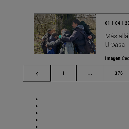
01 | 04 | 
Más allá
Urbasa
Imagen
Ced
Página
Páginas intermed
Págin
1
...
376