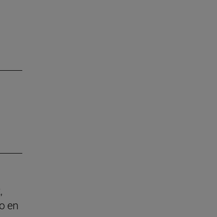
,
o en