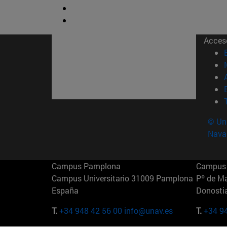
Acces
© Uni
Nava
Campus Pamplona
Campus 
Campus Universitario 31009 Pamplona
Pº de M
España
Donosti
T.
+34 948 42 56 00
info@unav.es
T.
+34 9