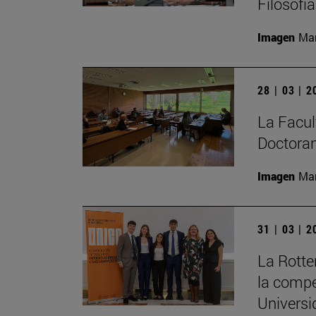
Filosofí
Imagen
Man
28 | 03 | 
La Facult
Doctoran
Imagen
Man
31 | 03 | 
La Rott
la compe
Universi