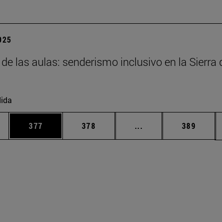
2025
 de las aulas: senderismo inclusivo en la Sierra 
ida
ias Use TAB para desplazarse.
a
Página
Página
Páginas intermedias 
Página
377
378
...
389