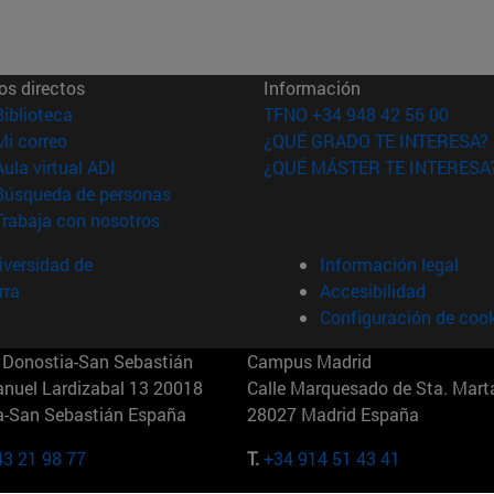
os directos
Información
(abre en nueva ventana)
Biblioteca
TFNO +34 948 42 56 00
(abre en nueva ventana)
Mi correo
¿QUÉ GRADO TE INTERESA?
(abre en nueva ventana)
Aula virtual ADI
¿QUÉ MÁSTER TE INTERESA
(abre en nueva ventana)
Búsqueda de personas
(abre en nueva ventana)
Trabaja con nosotros
versidad de
Información legal
rra
Accesibilidad
Configuración de coo
Donostia-San Sebastián
Campus Madrid
anuel Lardizabal 13 20018
Calle Marquesado de Sta. Marta
a-San Sebastián España
28027 Madrid España
43 21 98 77
T.
+34 914 51 43 41