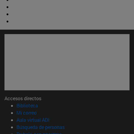
Accesos directos
(abre en nueva ventana)
Biblioteca
(abre en nueva ventana)
Mi correo
(abre en nueva ventana)
Aula virtual ADI
(abre en nueva ventana)
Búsqueda de personas
(abre en nueva ventana)