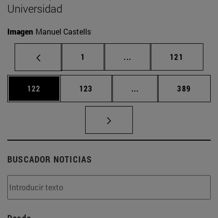
Universidad
Imagen
Manuel Castells
Página
Páginas intermedias Us
Página
1
...
121
Página
Página
Páginas intermedias 
Página
122
123
...
389
BUSCADOR NOTICIAS
Desde