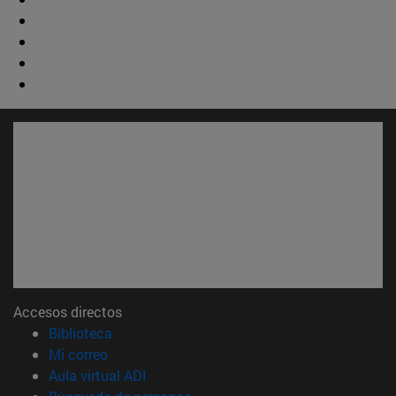
Accesos directos
(abre en nueva ventana)
Biblioteca
(abre en nueva ventana)
Mi correo
(abre en nueva ventana)
Aula virtual ADI
(abre en nueva ventana)