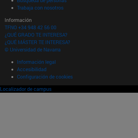
Búsqueda de personas
(abre en nueva ventana)
Trabaja con nosotros
Información
TFNO +34 948 42 56 00
¿QUÉ GRADO TE INTERESA?
¿QUÉ MÁSTER TE INTERESA?
© Universidad de Navarra
Información legal
Accesibilidad
Configuración de cookies
Localizador de campus