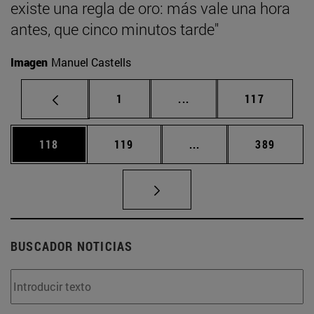
existe una regla de oro: más vale una hora
antes, que cinco minutos tarde"
Imagen
Manuel Castells
Página
Páginas intermedias Us
Página
1
...
117
Página
Página
Páginas intermedias 
Página
118
119
...
389
BUSCADOR NOTICIAS