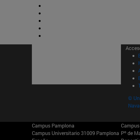
Acces
© Uni
Nava
Campus Pamplona
Campus 
Campus Universitario 31009 Pamplona
Pº de M