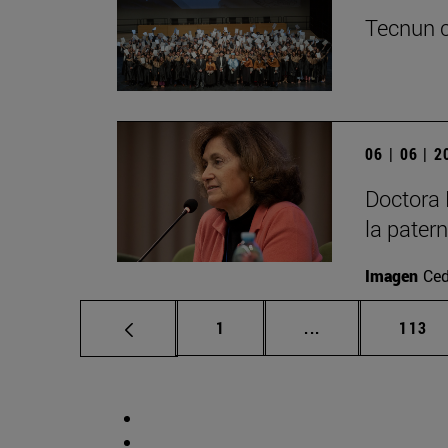
Tecnun c
06 | 06 | 
Doctora 
la pater
Imagen
Ced
Página
Páginas intermed
Págin
1
...
113