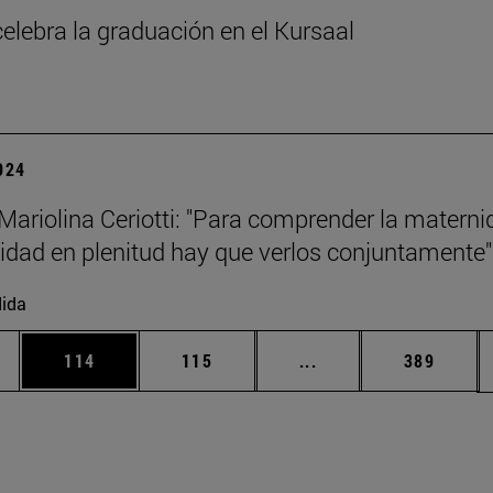
elebra la graduación en el Kursaal
2024
Mariolina Ceriotti: "Para comprender la materni
nidad en plenitud hay que verlos conjuntamente"
ida
ias Use TAB para desplazarse.
a
Página
Página
Páginas intermedias 
Página
114
115
...
389