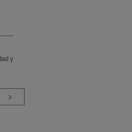
dad y
Use TAB para desplazarse.