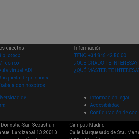
os directos
Información
(abre en nueva ventana)
Biblioteca
TFNO +34 948 42 56 00
(abre en nueva ventana)
Mi correo
¿QUÉ GRADO TE INTERESA?
(abre en nueva ventana)
Aula virtual ADI
¿QUÉ MÁSTER TE INTERESA
(abre en nueva ventana)
Búsqueda de personas
(abre en nueva ventana)
Trabaja con nosotros
versidad de
Información legal
rra
Accesibilidad
Configuración de coo
Donostia-San Sebastián
Campus Madrid
anuel Lardizabal 13 20018
Calle Marquesado de Sta. Marta