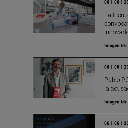
06 | 06 | 
La Incub
convocat
innovado
Imagen
Man
06 | 06 | 
Pablo Pé
la acusac
Imagen
Man
06 | 06 | 