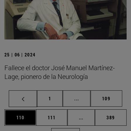
25 | 06 | 2024
Fallece el doctor José Manuel Martínez-
Lage, pionero de la Neurología
Página
Páginas intermedias Us
Página
1
...
109
Página
Página
Páginas intermedias 
Página
110
111
...
389