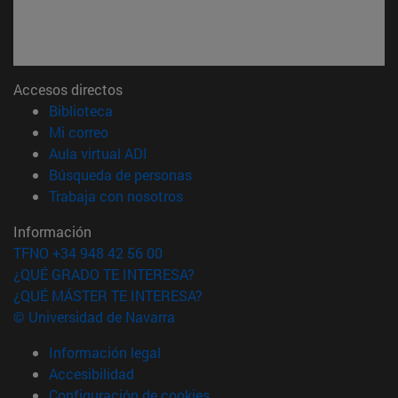
Accesos directos
(abre en nueva ventana)
Biblioteca
(abre en nueva ventana)
Mi correo
(abre en nueva ventana)
Aula virtual ADI
(abre en nueva ventana)
Búsqueda de personas
(abre en nueva ventana)
Trabaja con nosotros
Información
TFNO +34 948 42 56 00
¿QUÉ GRADO TE INTERESA?
¿QUÉ MÁSTER TE INTERESA?
© Universidad de Navarra
Información legal
Accesibilidad
Configuración de cookies