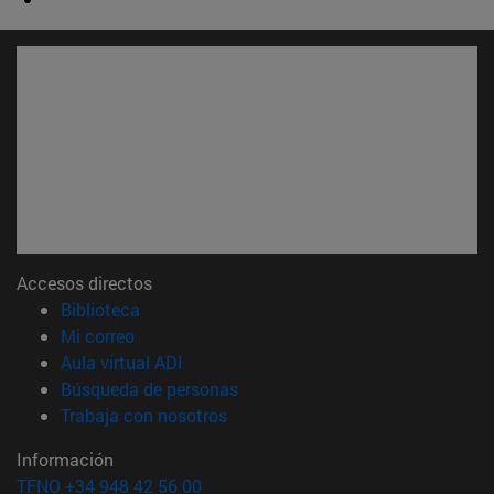
Accesos directos
(abre en nueva ventana)
Biblioteca
(abre en nueva ventana)
Mi correo
(abre en nueva ventana)
Aula virtual ADI
(abre en nueva ventana)
Búsqueda de personas
(abre en nueva ventana)
Trabaja con nosotros
Información
TFNO +34 948 42 56 00