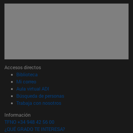
Accesos directos
(abre en nueva ventana)
Biblioteca
(abre en nueva ventana)
Mi correo
(abre en nueva ventana)
Aula virtual ADI
(abre en nueva ventana)
Búsqueda de personas
(abre en nueva ventana)
Trabaja con nosotros
Información
TFNO +34 948 42 56 00
¿QUÉ GRADO TE INTERESA?