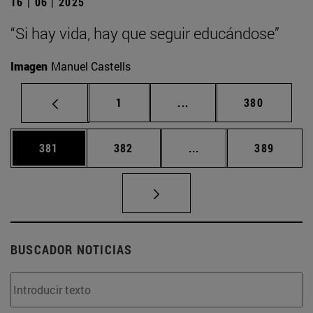
16 | 06 | 2025
“Si hay vida, hay que seguir educándose”
Imagen
Manuel Castells
Página
Páginas intermedias Us
Página
1
...
380
Página
Página
Páginas intermedias 
Página
381
382
...
389
BUSCADOR NOTICIAS