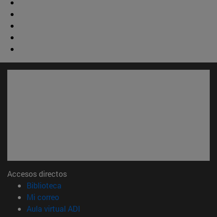
Accesos directos
(abre en nueva ventana)
Biblioteca
(abre en nueva ventana)
Mi correo
(abre en nueva ventana)
Aula virtual ADI