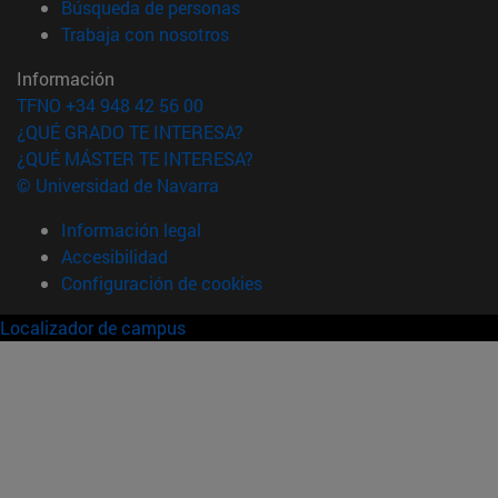
(abre en nueva ventana)
Búsqueda de personas
(abre en nueva ventana)
Trabaja con nosotros
Información
TFNO +34 948 42 56 00
¿QUÉ GRADO TE INTERESA?
¿QUÉ MÁSTER TE INTERESA?
© Universidad de Navarra
Información legal
Accesibilidad
Configuración de cookies
Localizador de campus