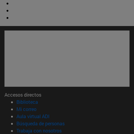
Accesos directos
(abre en nueva ventana)
Biblioteca
(abre en nueva ventana)
Mi correo
(abre en nueva ventana)
Aula virtual ADI
(abre en nueva ventana)
Búsqueda de personas
(abre en nueva ventana)
Trabaja con nosotros