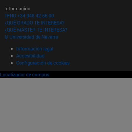
Información
TFNO +34 948 42 56 00
¿QUÉ GRADO TE INTERESA?
¿QUÉ MÁSTER TE INTERESA?
© Universidad de Navarra
Información legal
Accesibilidad
Configuración de cookies
Localizador de campus