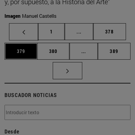
y, por supuesto, a la Historia del Arte”
Imagen
Manuel Castells
Página
Páginas intermedias Us
Página
1
...
378
Página
Página
Páginas intermedias 
Página
379
380
...
389
BUSCADOR NOTICIAS
Desde