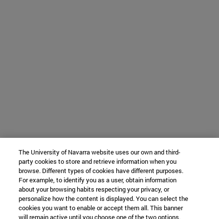
The University of Navarra website uses our own and third-
party cookies to store and retrieve information when you
browse. Different types of cookies have different purposes.
For example, to identify you as a user, obtain information
about your browsing habits respecting your privacy, or
personalize how the content is displayed. You can select the
cookies you want to enable or accept them all. This banner
will remain active until you choose one of the two options.