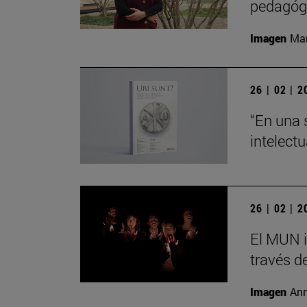
pedagógi
Imagen
Man
26 | 02 | 
“En una 
intelect
26 | 02 | 
El MUN i
través de
Imagen
Ann