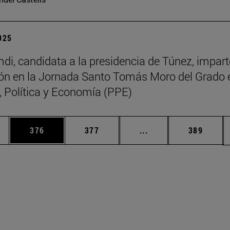
2025
di, candidata a la presidencia de Túnez, impart
ón en la Jornada Santo Tomás Moro del Grado 
a, Política y Economía (PPE)
ias Use TAB para desplazarse.
a
Página
Página
Páginas intermedias 
Página
376
377
...
389