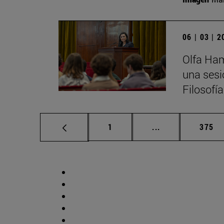
06 | 03 | 
Olfa Ham
una sesi
Filosofí
Página
Páginas intermed
Págin
1
...
375