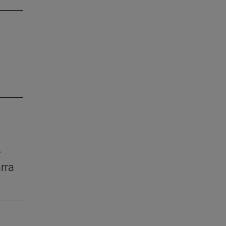
e
rra