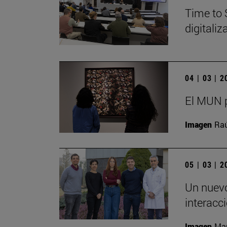
Time to 
digitali
04 | 03 | 
El MUN p
Imagen
Raú
05 | 03 | 
Un nuevo
interacc
Imagen
Man