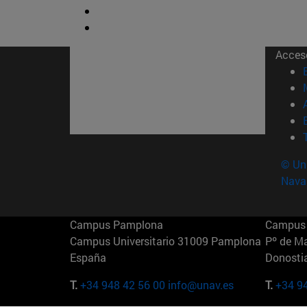
Acces
© Uni
Nava
Campus Pamplona
Campus 
Campus Universitario 31009 Pamplona
Pº de M
España
Donosti
T.
+34 948 42 56 00
info@unav.es
T.
+34 9