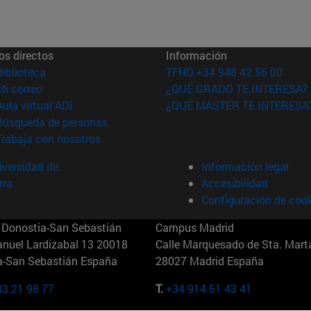
os directos
Información
(abre en nueva ventana)
Biblioteca
TFNO +34 948 42 56 00
(abre en nueva ventana)
Mi correo
¿QUÉ GRADO TE INTERESA?
(abre en nueva ventana)
Aula virtual ADI
¿QUÉ MÁSTER TE INTERESA
(abre en nueva ventana)
Búsqueda de personas
(abre en nueva ventana)
Trabaja con nosotros
versidad de
Información legal
rra
Accesibilidad
Configuración de coo
Donostia-San Sebastián
Campus Madrid
anuel Lardizabal 13 20018
Calle Marquesado de Sta. Marta
a-San Sebastián España
28027 Madrid España
43 21 98 77
T.
+34 914 51 43 41