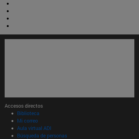
Accesos directos
(abre en nueva ventana)
Biblioteca
(abre en nueva ventana)
Mi correo
(abre en nueva ventana)
Aula virtual ADI
(abre en nueva ventana)
Búsqueda de personas