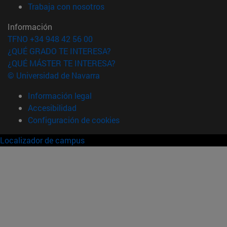
(abre en nueva ventana)
Trabaja con nosotros
Información
TFNO +34 948 42 56 00
¿QUÉ GRADO TE INTERESA?
¿QUÉ MÁSTER TE INTERESA?
© Universidad de Navarra
Información legal
Accesibilidad
Configuración de cookies
Localizador de campus