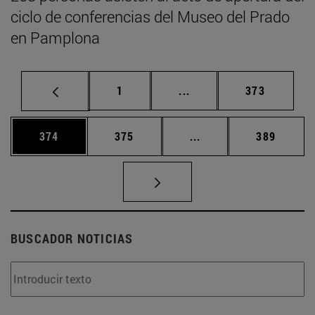
ciclo de conferencias del Museo del Prado
en Pamplona
Página
Páginas intermedias Us
Página
1
...
373
Página
Página
Páginas intermedias 
Página
374
375
...
389
BUSCADOR NOTICIAS