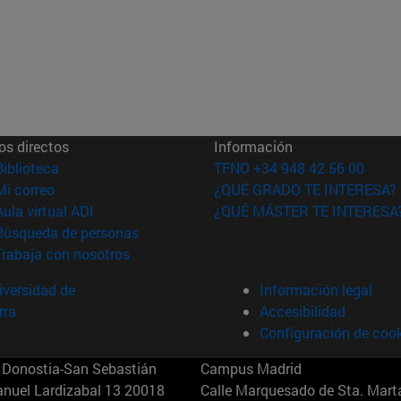
os directos
Información
(abre en nueva ventana)
Biblioteca
TFNO +34 948 42 56 00
(abre en nueva ventana)
Mi correo
¿QUÉ GRADO TE INTERESA?
(abre en nueva ventana)
Aula virtual ADI
¿QUÉ MÁSTER TE INTERESA
(abre en nueva ventana)
Búsqueda de personas
(abre en nueva ventana)
Trabaja con nosotros
versidad de
Información legal
rra
Accesibilidad
Configuración de coo
Donostia-San Sebastián
Campus Madrid
anuel Lardizabal 13 20018
Calle Marquesado de Sta. Marta