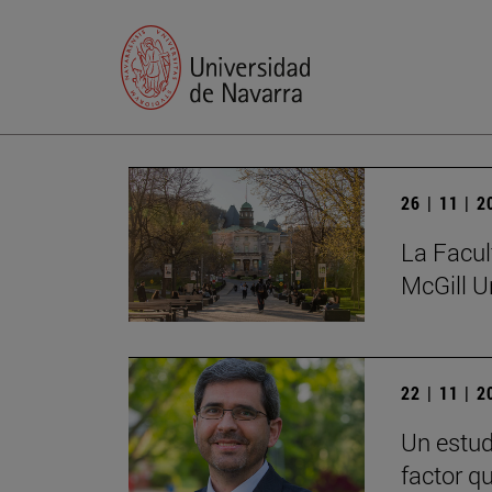
26 | 11 | 
La Facul
McGill U
22 | 11 | 
Un estud
factor q