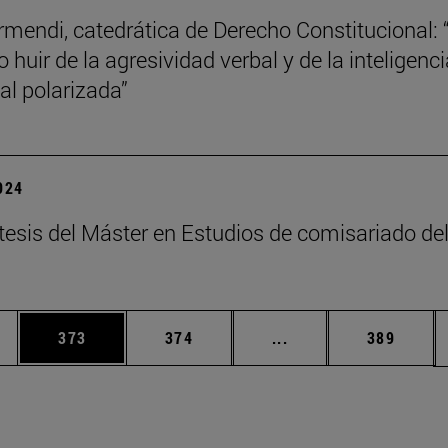
mendi, catedrática de Derecho Constitucional: 
 huir de la agresividad verbal y de la inteligenci
l polarizada”
2024
tesis del Máster en Estudios de comisariado de
ias Use TAB para desplazarse.
a
Página
Página
Páginas intermedias 
Página
373
374
...
389