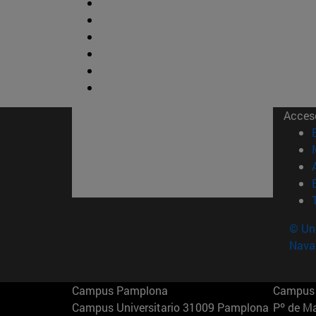
Acces
© Uni
Nava
Campus Pamplona
Campus 
Campus Universitario 31009 Pamplona
Pº de M