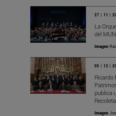
27 | 11 | 
La Orque
del MUN 
Imagen
Raq
05 | 12 | 
Ricardo 
Patrimon
publica u
Recolet
Imagen
Jos