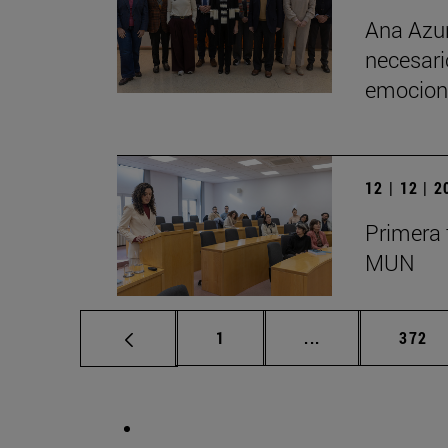
Ana Azur
necesario
emociona
12 | 12 | 
Primera 
MUN
Página
Páginas intermed
Págin
1
...
372