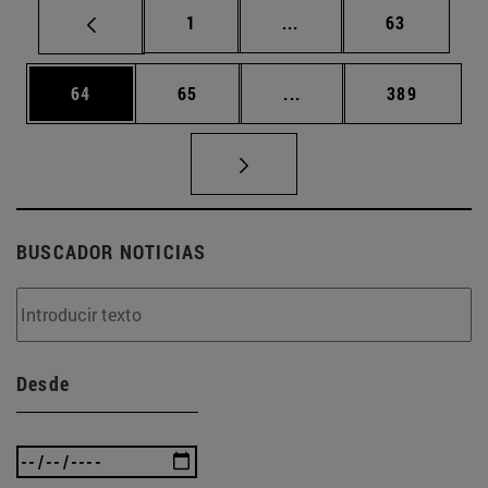
Página
Páginas intermedias Us
Página
1
...
63
Página
Página
Páginas intermedias U
Página
64
65
...
389
BUSCADOR NOTICIAS
Desde