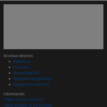
Accesos directos
(abre en nueva ventana)
Biblioteca
(abre en nueva ventana)
Mi correo
(abre en nueva ventana)
Aula virtual ADI
(abre en nueva ventana)
Búsqueda de personas
(abre en nueva ventana)
Trabaja con nosotros
Información
TFNO +34 948 42 56 00
¿QUÉ GRADO TE INTERESA?