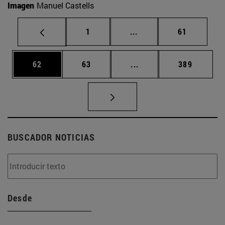
Imagen
Manuel Castells
Página
Páginas intermedias Us
Página
1
...
61
Página
Página
Páginas intermedias U
Página
62
63
...
389
BUSCADOR NOTICIAS
Desde