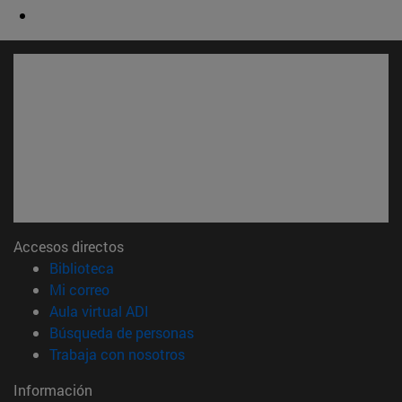
Accesos directos
(abre en nueva ventana)
Biblioteca
(abre en nueva ventana)
Mi correo
(abre en nueva ventana)
Aula virtual ADI
(abre en nueva ventana)
Búsqueda de personas
(abre en nueva ventana)
Trabaja con nosotros
Información