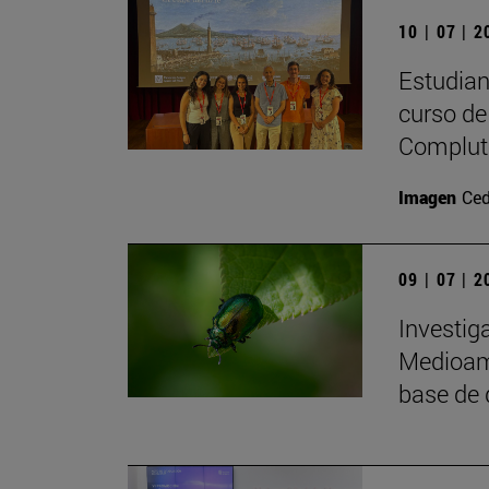
10 | 07 | 
Estudiant
curso de 
Complute
Imagen
Ced
09 | 07 | 
Investig
Medioamb
base de 