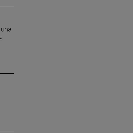
 una
s