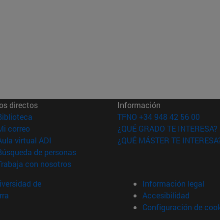
os directos
Información
(abre en nueva ventana)
Biblioteca
TFNO +34 948 42 56 00
(abre en nueva ventana)
Mi correo
¿QUÉ GRADO TE INTERESA?
(abre en nueva ventana)
Aula virtual ADI
¿QUÉ MÁSTER TE INTERESA
(abre en nueva ventana)
Búsqueda de personas
(abre en nueva ventana)
Trabaja con nosotros
versidad de
Información legal
rra
Accesibilidad
Configuración de coo