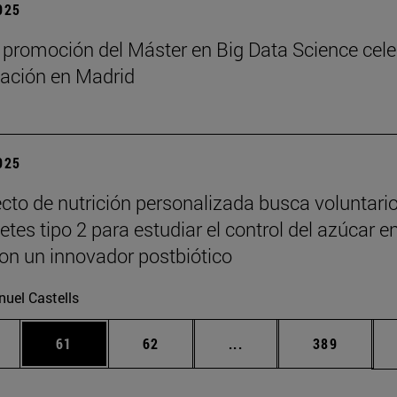
2025
 promoción del Máster en Big Data Science cel
ación en Madrid
2025
cto de nutrición personalizada busca voluntari
tes tipo 2 para estudiar el control del azúcar e
on un innovador postbiótico
uel Castells
edias Use TAB para desplazarse.
ina
Página
Página
Páginas intermedias Us
Página
61
62
...
389