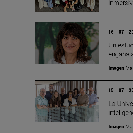
inmersiv
16 | 07 | 
Un estud
engaña a
Imagen
Man
15 | 07 | 
La Unive
inteligen
Imagen
Man