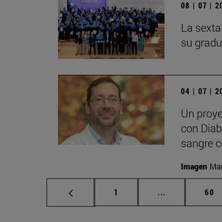
08 | 07 | 
La sexta
su gradu
04 | 07 | 
Un proye
con Diabe
sangre c
Imagen
Man
Página
Páginas interm
Pág
1
...
60