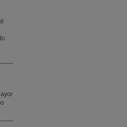
al
do
mayor
os