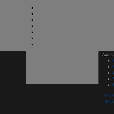
Acces
© Uni
Nava