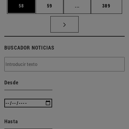
Página
Página
Páginas intermedias U
Página
58
59
...
389
BUSCADOR NOTICIAS
Desde
Hasta