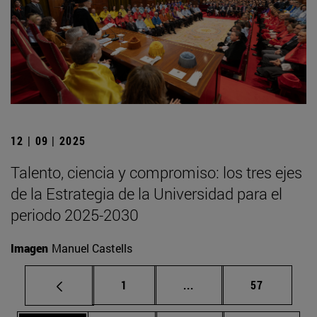
12 | 09 | 2025
Talento, ciencia y compromiso: los tres ejes
de la Estrategia de la Universidad para el
periodo 2025-2030
Imagen
Manuel Castells
Página
Páginas intermedias Us
Página
1
...
57