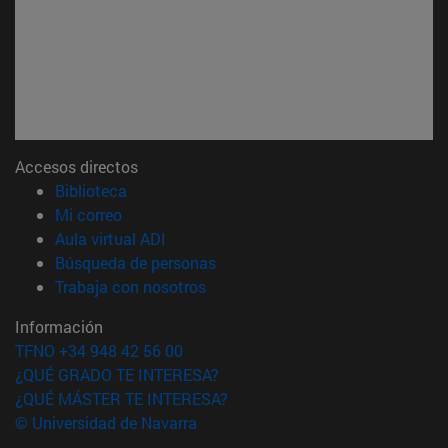
Accesos directos
(abre en nueva ventana)
Biblioteca
(abre en nueva ventana)
Mi correo
(abre en nueva ventana)
Aula virtual ADI
(abre en nueva ventana)
Búsqueda de personas
(abre en nueva ventana)
Trabaja con nosotros
Información
TFNO +34 948 42 56 00
¿QUÉ GRADO TE INTERESA?
¿QUÉ MÁSTER TE INTERESA?
© Universidad de Navarra