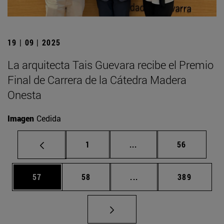
19 | 09 | 2025
La arquitecta Tais Guevara recibe el Premio
Final de Carrera de la Cátedra Madera
Onesta
Imagen
Cedida
Página
Páginas intermedias Us
Página
1
...
56
Página
Página
Páginas intermedias U
Página
57
58
...
389