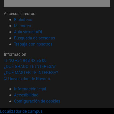
Accesos directos
(abre en nueva ventana)
Biblioteca
(abre en nueva ventana)
Mi correo
(abre en nueva ventana)
Aula virtual ADI
(abre en nueva ventana)
Búsqueda de personas
(abre en nueva ventana)
Trabaja con nosotros
Información
TFNO +34 948 42 56 00
¿QUÉ GRADO TE INTERESA?
¿QUÉ MÁSTER TE INTERESA?
© Universidad de Navarra
Información legal
Accesibilidad
Configuración de cookies
Localizador de campus