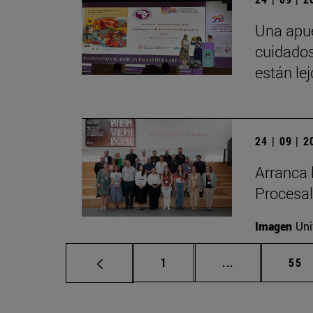
Una apue
cuidados
están le
24 | 09 | 
Arranca 
Procesal
Imagen
Uni
Página
Páginas interm
Pág
1
...
55