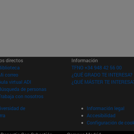
os directos
Información
(abre en nueva ventana)
Biblioteca
TFNO +34 948 42 56 00
(abre en nueva ventana)
Mi correo
¿QUÉ GRADO TE INTERESA?
(abre en nueva ventana)
Aula virtual ADI
¿QUÉ MÁSTER TE INTERESA
(abre en nueva ventana)
Búsqueda de personas
(abre en nueva ventana)
Trabaja con nosotros
versidad de
Información legal
rra
Accesibilidad
Configuración de coo