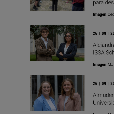
para des
Imagen
Ced
26 | 09 | 
Alejandr
ISSA Sc
Imagen
Man
26 | 09 | 
Almudena
Universi