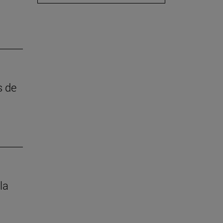
s de
la