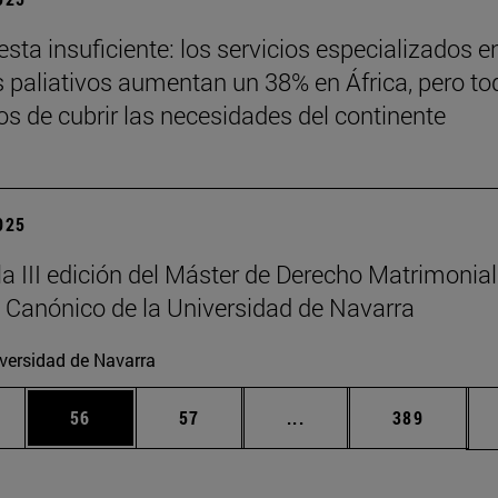
sta insuficiente: los servicios especializados e
 paliativos aumentan un 38% en África, pero to
jos de cubrir las necesidades del continente
2025
la III edición del Máster de Derecho Matrimonial
 Canónico de la Universidad de Navarra
versidad de Navarra
edias Use TAB para desplazarse.
ina
Página
Página
Páginas intermedias Us
Página
56
57
...
389