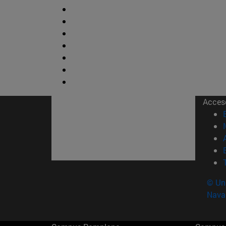
Acces
© Uni
Nava