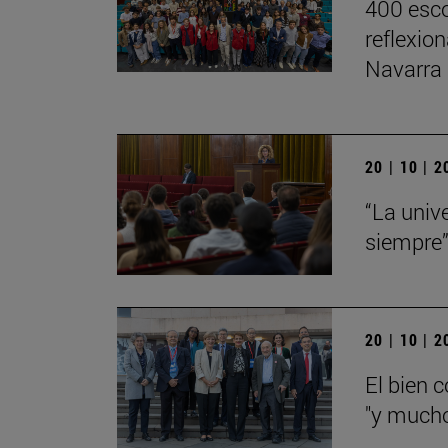
400 esco
reflexio
Navarra
20 | 10 | 
“La univ
siempre
20 | 10 | 
El bien 
"y mucho