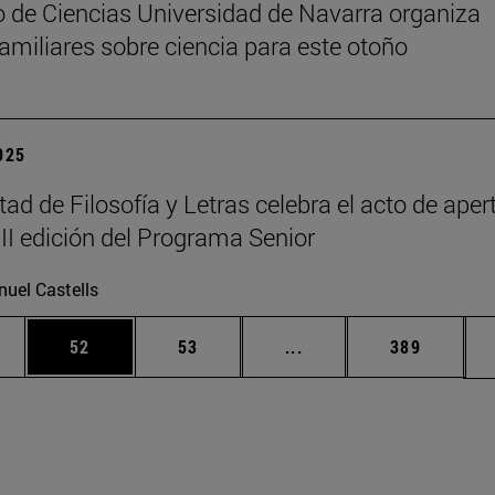
 de Ciencias Universidad de Navarra organiza
 familiares sobre ciencia para este otoño
2025
tad de Filosofía y Letras celebra el acto de aper
III edición del Programa Senior
uel Castells
edias Use TAB para desplazarse.
ina
Página
Página
Páginas intermedias Us
Página
52
53
...
389