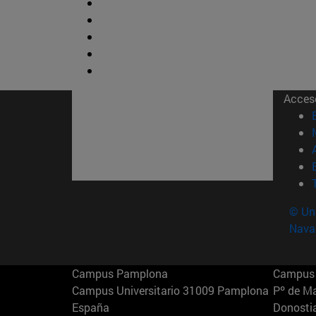
Acces
© Uni
Nava
Campus Pamplona
Campus 
Campus Universitario 31009 Pamplona
Pº de M
España
Donosti