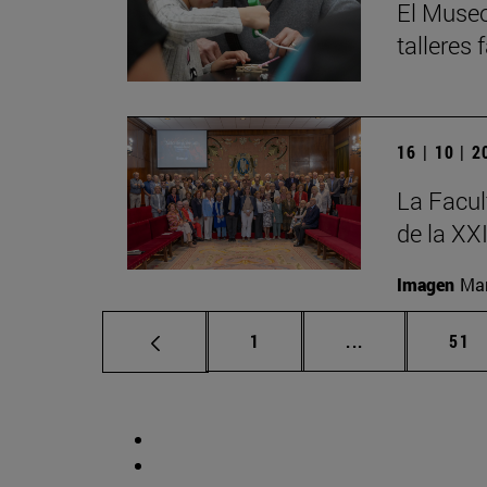
El Museo
talleres
16 | 10 | 
La Facul
de la XX
Imagen
Man
Página
Páginas interm
Pág
1
...
51