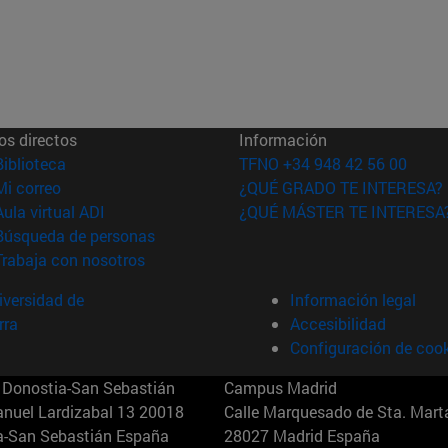
os directos
Información
(abre en nueva ventana)
Biblioteca
TFNO +34 948 42 56 00
(abre en nueva ventana)
Mi correo
¿QUÉ GRADO TE INTERESA?
(abre en nueva ventana)
Aula virtual ADI
¿QUÉ MÁSTER TE INTERESA
(abre en nueva ventana)
Búsqueda de personas
(abre en nueva ventana)
Trabaja con nosotros
versidad de
Información legal
rra
Accesibilidad
Configuración de coo
Donostia-San Sebastián
Campus Madrid
anuel Lardizabal 13 20018
Calle Marquesado de Sta. Marta
a-San Sebastián España
28027 Madrid España