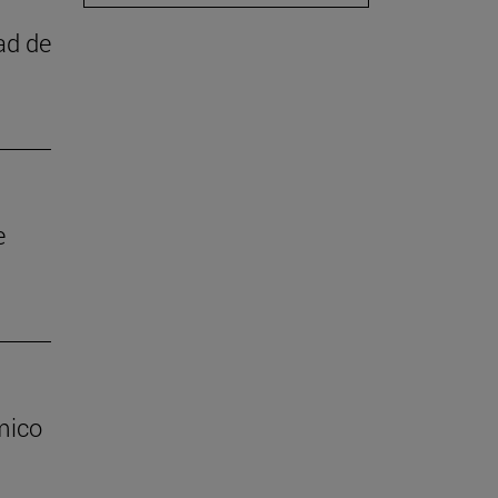
ad de
e
mico