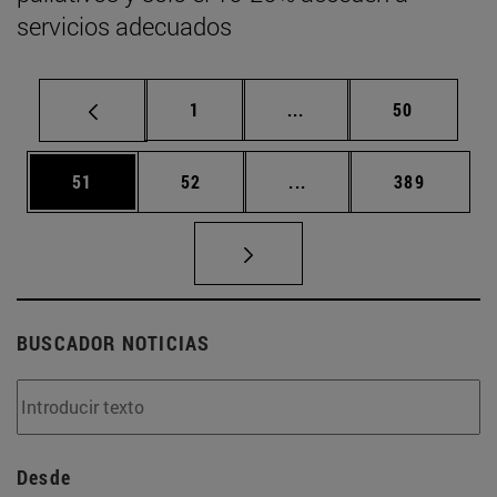
servicios adecuados
Página
Páginas intermedias Us
Página
1
...
50
Página
Página
Páginas intermedias U
Página
51
52
...
389
BUSCADOR NOTICIAS
Desde