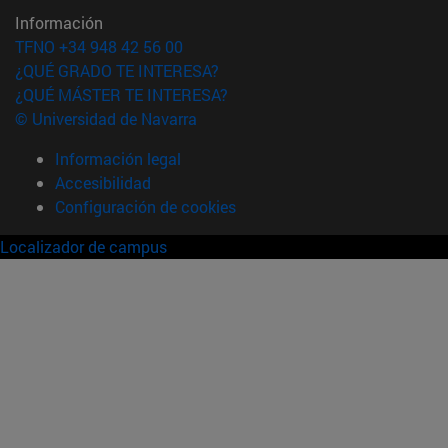
Información
TFNO +34 948 42 56 00
¿QUÉ GRADO TE INTERESA?
¿QUÉ MÁSTER TE INTERESA?
© Universidad de Navarra
Información legal
Accesibilidad
Configuración de cookies
Localizador de campus