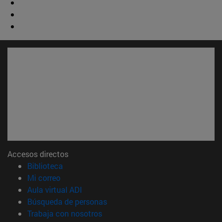
Accesos directos
(abre en nueva ventana)
Biblioteca
(abre en nueva ventana)
Mi correo
(abre en nueva ventana)
Aula virtual ADI
(abre en nueva ventana)
Búsqueda de personas
(abre en nueva ventana)
Trabaja con nosotros