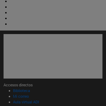
Accesos directos
(abre en nueva ventana)
Biblioteca
(abre en nueva ventana)
Mi correo
(abre en nueva ventana)
Aula virtual ADI