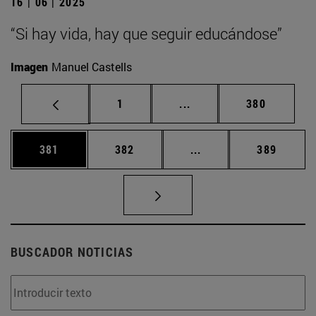
16 | 06 | 2025
“Si hay vida, hay que seguir educándose”
Imagen
Manuel Castells
Página
Páginas intermedias Us
Página
1
...
380
Página
Página
Páginas intermedias 
Página
381
382
...
389
BUSCADOR NOTICIAS