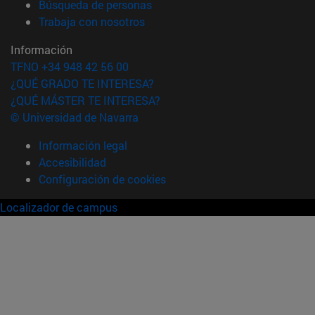
(abre en nueva ventana)
Búsqueda de personas
(abre en nueva ventana)
Trabaja con nosotros
Información
TFNO +34 948 42 56 00
¿QUÉ GRADO TE INTERESA?
¿QUÉ MÁSTER TE INTERESA?
© Universidad de Navarra
Información legal
Accesibilidad
Configuración de cookies
Localizador de campus