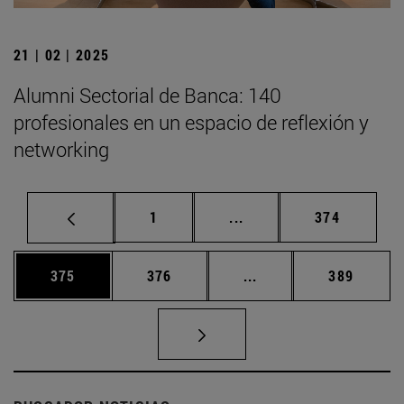
21 | 02 | 2025
Alumni Sectorial de Banca: 140
profesionales en un espacio de reflexión y
networking
Página
Páginas intermedias Us
Página
1
...
374
Página
Página
Páginas intermedias 
Página
375
376
...
389