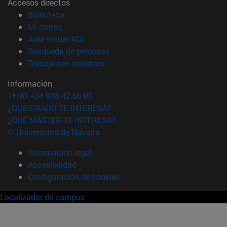
Accesos directos
(abre en nueva ventana)
Biblioteca
(abre en nueva ventana)
Mi correo
(abre en nueva ventana)
Aula virtual ADI
(abre en nueva ventana)
Búsqueda de personas
(abre en nueva ventana)
Trabaja con nosotros
Información
TFNO +34 948 42 56 00
¿QUÉ GRADO TE INTERESA?
¿QUÉ MÁSTER TE INTERESA?
© Universidad de Navarra
Información legal
Accesibilidad
Configuración de cookies
Localizador de campus