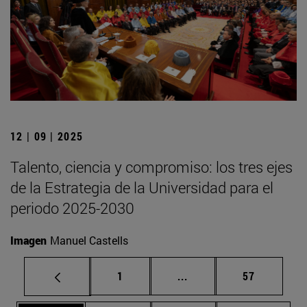
12 | 09 | 2025
Talento, ciencia y compromiso: los tres ejes
de la Estrategia de la Universidad para el
periodo 2025-2030
Imagen
Manuel Castells
Página
Páginas intermedias Us
Página
1
...
57