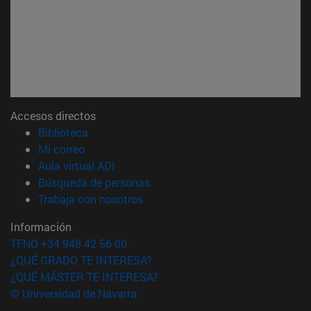
Accesos directos
(abre en nueva ventana)
Biblioteca
(abre en nueva ventana)
Mi correo
(abre en nueva ventana)
Aula virtual ADI
(abre en nueva ventana)
Búsqueda de personas
(abre en nueva ventana)
Trabaja con nosotros
Información
TFNO +34 948 42 56 00
¿QUÉ GRADO TE INTERESA?
¿QUÉ MÁSTER TE INTERESA?
© Universidad de Navarra