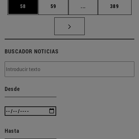
Página
Página
Páginas intermedias U
Página
58
59
...
389
BUSCADOR NOTICIAS
Desde
Hasta