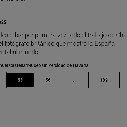
2025
escubre por primera vez todo el trabajo de Cha
 el fotógrafo británico que mostró la España
tal al mundo
uel Castells/Museo Universidad de Navarra
edias Use TAB para desplazarse.
ina
Página
Página
Páginas intermedias Us
Página
55
56
...
389