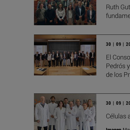
Ruth Guti
fundamen
30 | 09 | 
El Conso
Pedrós y
de los 
30 | 09 | 
Células 
Imagen
Man