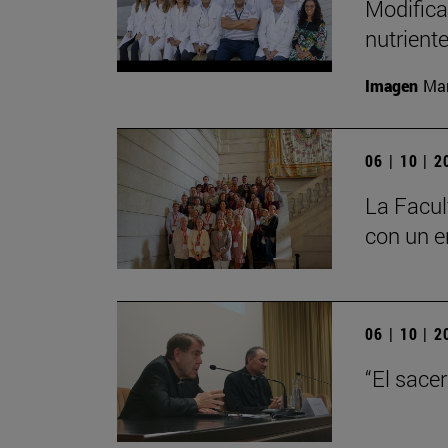
Modifica
nutrient
Imagen
Man
06 | 10 | 
La Facul
con un e
06 | 10 | 
“El sace