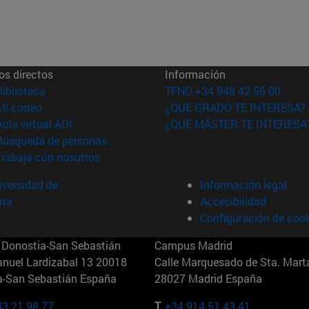
os directos
Información
(abre en nueva ventana)
Biblioteca
TFNO +34 948 42 56 00
(abre en nueva ventana)
Mi correo
¿QUÉ GRADO TE INTERESA?
(abre en nueva ventana)
Aula virtual ADI
¿QUÉ MÁSTER TE INTERESA
(abre en nueva ventana)
Búsqueda de personas
(abre en nueva ventana)
Trabaja con nosotros
versidad de
Información legal
rra
Accesibilidad
Configuración de coo
Donostia-San Sebastián
Campus Madrid
anuel Lardizabal 13 20018
Calle Marquesado de Sta. Marta
a-San Sebastián España
28027 Madrid España
43 21 98 77
T.
+34 914 51 43 41