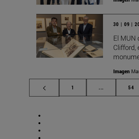
30 | 09 | 
El MUN d
Clifford,
monumen
Imagen
Man
Página
Páginas interm
Pág
1
...
54