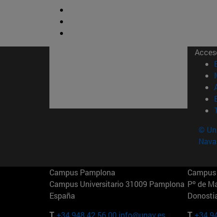
Acces
© Uni
Nava
Campus Pamplona
Campus 
Campus Universitario 31009 Pamplona
Pº de M
España
Donosti
T.
+34 948 42 56 00
info@unav.es
T.
+34 9