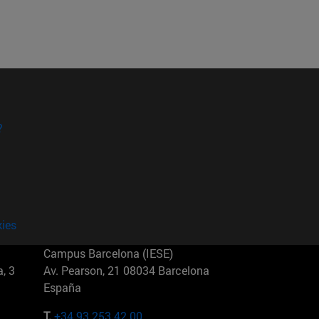
?
kies
Campus Barcelona (IESE)
, 3
Av. Pearson, 21 08034 Barcelona
España
T.
+34 93 253 42 00