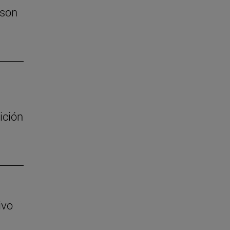
 son
ición
ivo