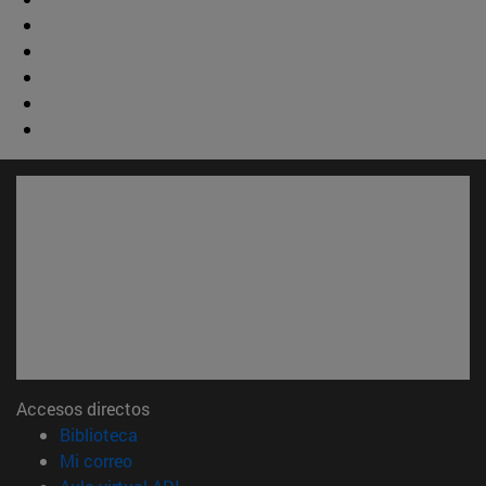
Accesos directos
(abre en nueva ventana)
Biblioteca
(abre en nueva ventana)
Mi correo
(abre en nueva ventana)