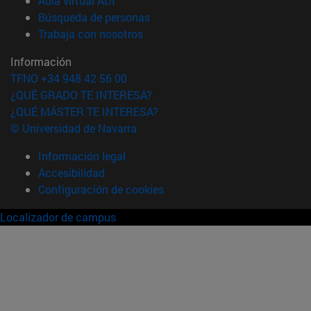
Aula virtual ADI
(abre en nueva ventana)
Búsqueda de personas
(abre en nueva ventana)
Trabaja con nosotros
Información
TFNO +34 948 42 56 00
¿QUÉ GRADO TE INTERESA?
¿QUÉ MÁSTER TE INTERESA?
© Universidad de Navarra
Información legal
Accesibilidad
Configuración de cookies
Localizador de campus