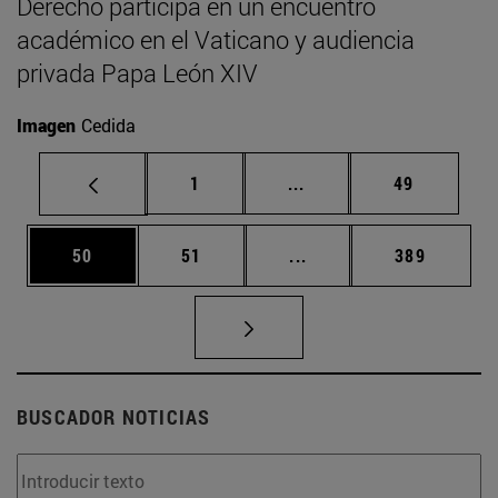
Derecho participa en un encuentro
académico en el Vaticano y audiencia
privada Papa León XIV
Imagen
Cedida
Página
Páginas intermedias Us
Página
1
...
49
Página
Página
Páginas intermedias U
Página
50
51
...
389
BUSCADOR NOTICIAS