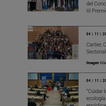
del Conc
III Prem
04 | 11 | 
Cartier,
Sectoria
Imagen
Man
04 | 11 | 
“Cuidar 
ecología
encíclic