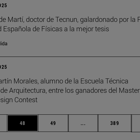
2025
de Martí, doctor de Tecnun, galardonado por la 
 Española de Físicas a la mejor tesis
ida
2025
rtín Morales, alumno de la Escuela Técnica
 de Arquitectura, entre los ganadores del Master
sign Contest
edias Use TAB para desplazarse.
ina
Página
Página
Páginas intermedias Us
Página
48
49
...
389