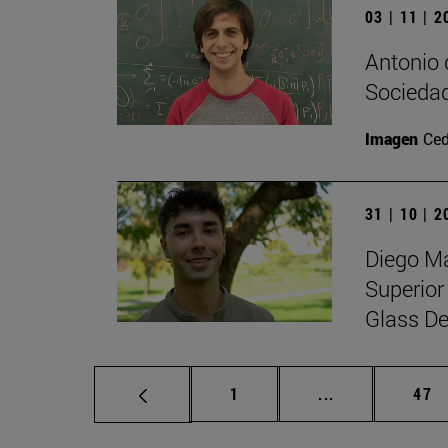
03 | 11 | 
Antonio 
Sociedad
Imagen
Ced
31 | 10 | 
Diego Ma
Superior
Glass De
Página
Páginas interm
Pág
1
...
47