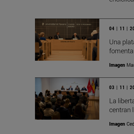
04 | 11 | 
Una plat
fomentar
Imagen
Man
03 | 11 | 
La liber
centran 
Imagen
Ced