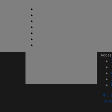
Acces
© Uni
Nava