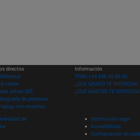
os directos
Información
(abre en nueva ventana)
Biblioteca
TFNO +34 948 42 56 00
(abre en nueva ventana)
Mi correo
¿QUÉ GRADO TE INTERESA?
(abre en nueva ventana)
Aula virtual ADI
¿QUÉ MÁSTER TE INTERESA
(abre en nueva ventana)
Búsqueda de personas
(abre en nueva ventana)
Trabaja con nosotros
versidad de
Información legal
rra
Accesibilidad
Configuración de coo