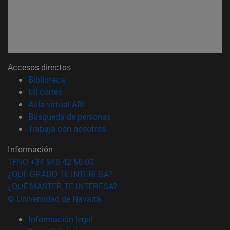
Accesos directos
(abre en nueva ventana)
Biblioteca
(abre en nueva ventana)
Mi correo
(abre en nueva ventana)
Aula virtual ADI
(abre en nueva ventana)
Búsqueda de personas
(abre en nueva ventana)
Trabaja con nosotros
Información
TFNO +34 948 42 56 00
¿QUÉ GRADO TE INTERESA?
¿QUÉ MÁSTER TE INTERESA?
© Universidad de Navarra
Información legal