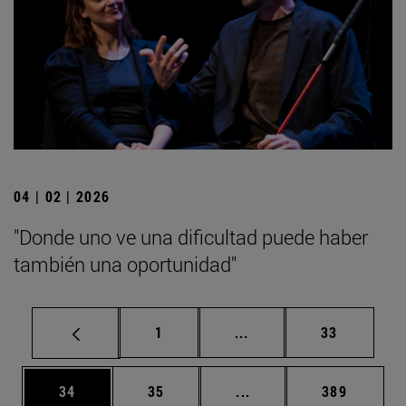
04 | 02 | 2026
"Donde uno ve una dificultad puede haber
también una oportunidad"
Página
Páginas intermedias Us
Página
1
...
33
Página
Página
Páginas intermedias U
Página
34
35
...
389