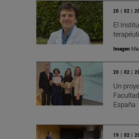
20 | 02 | 
El Instit
terapéut
Imagen
Man
20 | 02 | 
Un proye
Facultad
España
19 | 02 | 