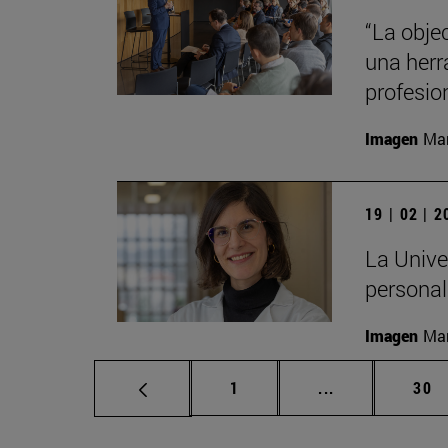
“La obje
una herr
profesio
Imagen
Man
19 | 02 | 
La Unive
personali
Imagen
Man
Página
Páginas interm
Pág
1
...
30