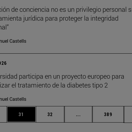
ción de conciencia no es un privilegio personal s
amienta jurídica para proteger la integridad
nal”
uel Castells
2026
rsidad participa en un proyecto europeo para
zar el tratamiento de la diabetes tipo 2
uel Castells
edias Use TAB para desplazarse.
ina
Página
Página
Páginas intermedias Us
Página
31
32
...
389