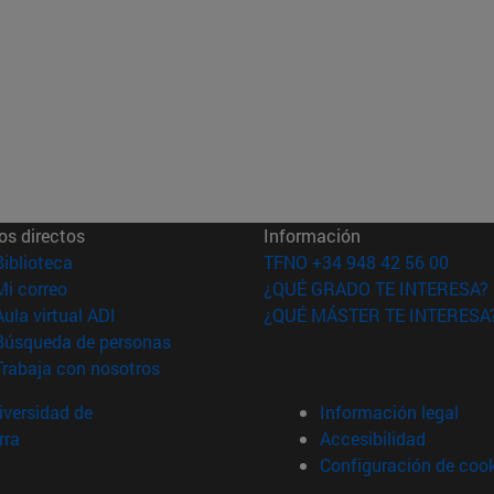
os directos
Información
(abre en nueva ventana)
Biblioteca
TFNO +34 948 42 56 00
(abre en nueva ventana)
Mi correo
¿QUÉ GRADO TE INTERESA?
(abre en nueva ventana)
Aula virtual ADI
¿QUÉ MÁSTER TE INTERESA
(abre en nueva ventana)
Búsqueda de personas
(abre en nueva ventana)
Trabaja con nosotros
versidad de
Información legal
rra
Accesibilidad
Configuración de coo