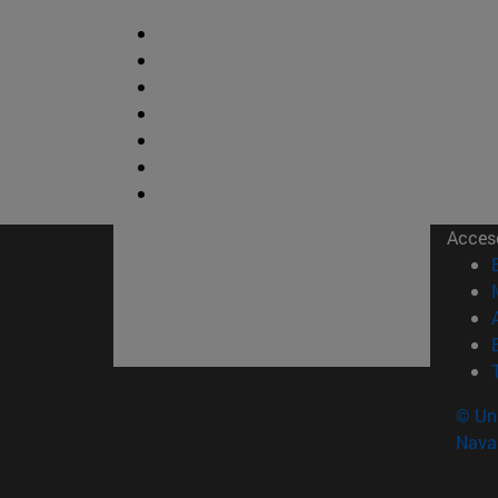
Acces
© Uni
Nava